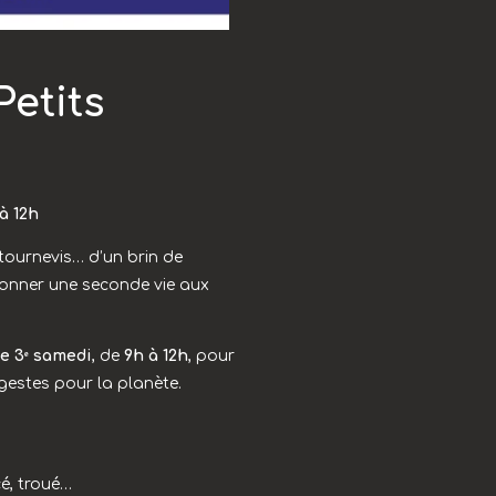
Petits
à 12h
 tournevis… d’un brin de
onner une seconde vie aux
e 3ᵉ samedi
, de
9h à 12h
, pour
 gestes pour la planète.
é, troué…