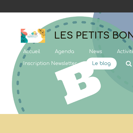
Passer
au
contenu
principal
LES PETITS B
Accueil
Agenda
News
Activi
Inscription Newsletter
Le blog