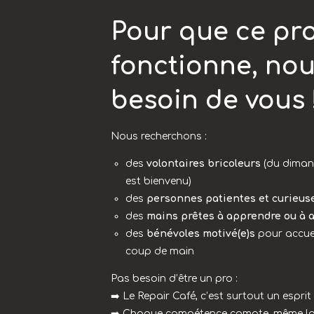
Pour que ce pro
fonctionne, no
besoin de vous 
Nous recherchons :
des
volontaires bricoleurs
(du diman
est bienvenu)
des
personnes patientes et curieus
des
mains prêtes à apprendre ou à 
des
bénévoles motivé(e)s
pour accueil
coup de main
Pas besoin d’être un pro :
➡️ Le Repair Café, c’est surtout un esprit
➡️ Chaque compétence compte, même la