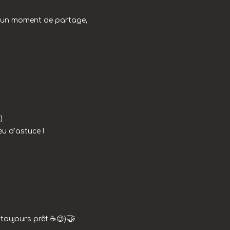
st un moment de partage,
)
eu d’astuce !
🤝
toujours prêt ☕😉)