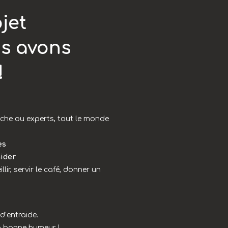
jet
us avons
!
che ou experts, tout le monde
es
aider
lir, servir le café, donner un
 d’entraide.
 bonne humeur !