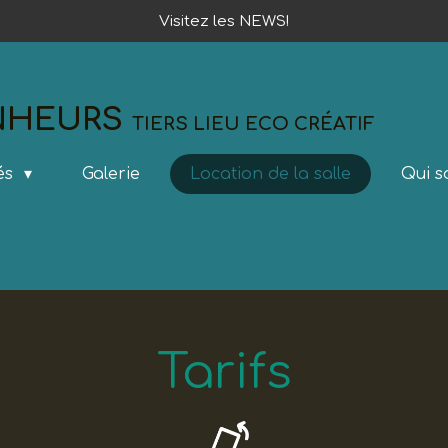
Visitez les NEWS!
ONHEURS
TIERS LIEU ECO CRÉATIF
tés
Galerie
Location de la salle
Qui 
Tarifs