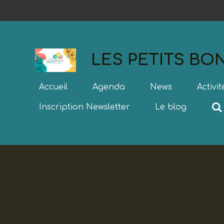
Passer
au
contenu
principal
LES PETITS B
Accueil
Agenda
News
Activi
Inscription Newsletter
Le blog