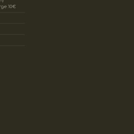
n)
rge 10€