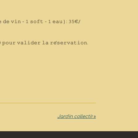
 𝚍𝚎 𝚟𝚒𝚗 - 𝟷 𝚜𝚘𝚏𝚝 - 𝟷 𝚎𝚊𝚞 ) : 𝟹𝟻€/
 𝚙𝚘𝚞𝚛 𝚟𝚊𝚕𝚒𝚍𝚎𝚛 𝚕𝚊 𝚛𝚎́𝚜𝚎𝚛𝚟𝚊𝚝𝚒𝚘𝚗.
Jardin collectif
»