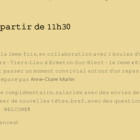
 𝚙𝚊𝚛𝚝𝚒𝚛 𝚍𝚎 𝟷𝟷𝚑𝟹0
 𝚕𝚊 𝟸𝚎𝚖𝚎 𝚏𝚘𝚒𝚜
, 𝚎𝚗 𝚌𝚘𝚕𝚕𝚊𝚋𝚘𝚛𝚊𝚝𝚒𝚘𝚗 𝚊𝚟𝚎𝚌 𝟸 𝚋𝚘𝚞𝚕𝚎𝚜 𝚍’
𝚛𝚜 - 𝚃𝚒𝚎𝚛𝚜-𝙻𝚒𝚎𝚞 𝚊̀ 𝙴𝚛𝚖𝚎𝚝𝚘𝚗-𝚂𝚞𝚛-𝙱𝚒𝚎𝚛𝚝 - 𝚕𝚎 𝟸𝚎𝚖𝚎 « 
𝚝 𝚙𝚊𝚜𝚜𝚎𝚛 𝚞𝚗 𝚖𝚘𝚖𝚎𝚗𝚝 𝚌𝚘𝚗𝚟𝚒𝚟𝚒𝚊𝚕 𝚊𝚞𝚝𝚘𝚞𝚛 𝚍’𝚞𝚗 𝚛𝚎𝚙𝚊𝚜 
𝚎́𝚙𝚊𝚛𝚎́ 𝚙𝚊𝚛 Anne-Claire Martin
𝚎 𝚌𝚘𝚖𝚙𝚕𝚎́𝚖𝚎𝚗𝚝𝚊𝚒𝚛𝚎, 𝚜𝚊𝚕𝚊𝚛𝚒𝚎́𝚎 𝚊𝚟𝚎𝚌 𝚍𝚎𝚜 𝚎𝚗𝚟𝚒𝚎𝚜 𝚍
𝚜𝚎𝚛 𝚍𝚎 𝚗𝚘𝚞𝚟𝚎𝚕𝚕𝚎𝚜 𝚝𝚎̂𝚝𝚎𝚜, 𝚋𝚛𝚎𝚏…𝚊𝚟𝚎𝚌 𝚍𝚎𝚜 𝚚𝚞𝚎𝚜𝚝𝚒𝚘
 : 𝚆𝙴𝙻𝙲𝙾𝙼𝙴!!
𝚎𝚗𝚌𝚎𝚜!