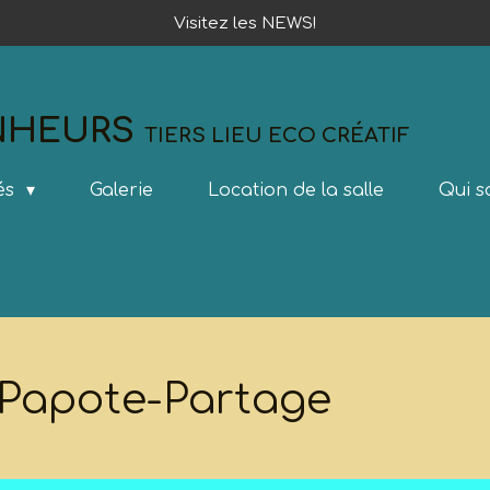
Visitez les NEWS!
ONHEURS
TIERS LIEU ECO CRÉATIF
tés
Galerie
Location de la salle
Qui 
-Papote-Partage