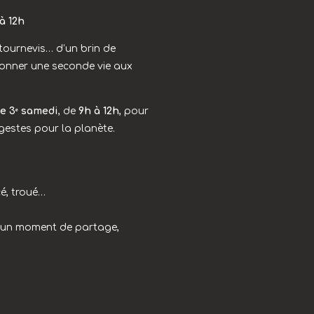
à 12h
 tournevis… d’un brin de
onner une seconde vie aux
e 3ᵉ samedi
, de
9h à 12h
, pour
 gestes pour la planète.
é, troué…
st un moment de partage,