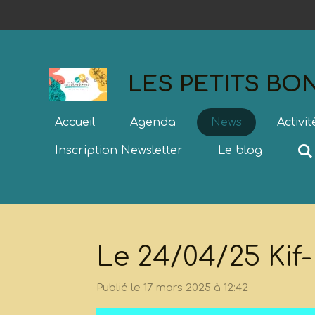
Passer
au
contenu
principal
LES PETITS B
Accueil
Agenda
News
Activi
Inscription Newsletter
Le blog
Le 24/04/25 Kif
Publié le 17 mars 2025 à 12:42