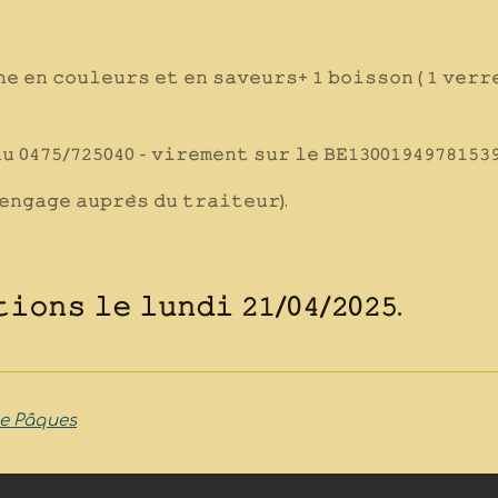
𝚑𝚎 𝚎𝚗 𝚌𝚘𝚞𝚕𝚎𝚞𝚛𝚜 𝚎𝚝 𝚎𝚗 𝚜𝚊𝚟𝚎𝚞𝚛𝚜+ 𝟷 𝚋𝚘𝚒𝚜𝚜𝚘𝚗 ( 𝟷 𝚟𝚎𝚛𝚛
𝚊𝚞 0𝟺𝟽𝟻/𝟽𝟸𝟻0𝟺0 - 𝚟𝚒𝚛𝚎𝚖𝚎𝚗𝚝 𝚜𝚞𝚛 𝚕𝚎 𝙱𝙴𝟷𝟹00𝟷𝟿𝟺𝟿𝟽𝟾𝟷𝟻𝟹𝟿
𝚎𝚗𝚐𝚊𝚐𝚎 𝚊𝚞𝚙𝚛𝚎̀𝚜 𝚍𝚞 𝚝𝚛𝚊𝚒𝚝𝚎𝚞𝚛).
𝚝𝚒𝚘𝚗𝚜 𝚕𝚎 𝚕𝚞𝚗𝚍𝚒 𝟸𝟷/0𝟺/𝟸0𝟸𝟻.
de Pâques