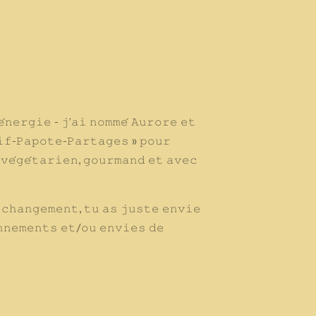
𝚎́𝚗𝚎𝚛𝚐𝚒𝚎
- 𝚓’𝚊𝚒 𝚗𝚘𝚖𝚖𝚎́ 𝙰𝚞𝚛𝚘𝚛𝚎 𝚎𝚝
𝚒𝚏-𝙿𝚊𝚙𝚘𝚝𝚎-𝙿𝚊𝚛𝚝𝚊𝚐𝚎𝚜 » 𝚙𝚘𝚞𝚛
𝚟𝚎́𝚐𝚎́𝚝𝚊𝚛𝚒𝚎𝚗, 𝚐𝚘𝚞𝚛𝚖𝚊𝚗𝚍 𝚎𝚝 𝚊𝚟𝚎𝚌
 𝚌𝚑𝚊𝚗𝚐𝚎𝚖𝚎𝚗𝚝, 𝚝𝚞 𝚊𝚜 𝚓𝚞𝚜𝚝𝚎 𝚎𝚗𝚟𝚒𝚎
𝚗𝚗𝚎𝚖𝚎𝚗𝚝𝚜 𝚎𝚝/𝚘𝚞 𝚎𝚗𝚟𝚒𝚎𝚜 𝚍𝚎