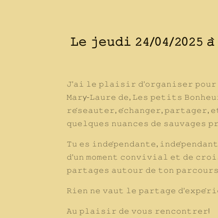
𝙻𝚎 𝚓𝚎𝚞𝚍𝚒 𝟸𝟺/0𝟺/𝟸0𝟸𝟻 𝚊̀
𝙹’𝚊𝚒 𝚕𝚎 𝚙𝚕𝚊𝚒𝚜𝚒𝚛 𝚍’𝚘𝚛𝚐𝚊𝚗𝚒𝚜𝚎𝚛 𝚙𝚘𝚞𝚛
𝙼𝚊𝚛
y
-𝙻𝚊𝚞𝚛𝚎 𝚍𝚎, 𝙻𝚎𝚜 𝚙𝚎𝚝𝚒𝚝𝚜 𝙱𝚘𝚗𝚑𝚎𝚞
𝚛𝚎́𝚜𝚎𝚊𝚞𝚝𝚎𝚛, 𝚎́𝚌𝚑𝚊𝚗𝚐𝚎𝚛, 𝚙𝚊𝚛𝚝𝚊𝚐𝚎𝚛, 
𝚚𝚞𝚎𝚕𝚚𝚞𝚎𝚜 𝚗𝚞𝚊𝚗𝚌𝚎𝚜 𝚍𝚎 𝚜𝚊𝚞𝚟𝚊𝚐𝚎𝚜
𝚙
𝚃𝚞 𝚎𝚜 𝚒𝚗𝚍𝚎́𝚙𝚎𝚗𝚍𝚊𝚗𝚝𝚎, 𝚒𝚗𝚍𝚎́𝚙𝚎𝚗𝚍𝚊𝚗
𝚍’𝚞𝚗 𝚖𝚘𝚖𝚎𝚗𝚝 𝚌𝚘𝚗𝚟𝚒𝚟𝚒𝚊𝚕 𝚎𝚝 𝚍𝚎 𝚌𝚛𝚘
𝚙𝚊𝚛𝚝𝚊𝚐𝚎𝚜 𝚊𝚞𝚝𝚘𝚞𝚛 𝚍𝚎 𝚝𝚘𝚗 𝚙𝚊𝚛𝚌𝚘𝚞𝚛𝚜
𝚁𝚒𝚎𝚗 𝚗𝚎 𝚟𝚊𝚞𝚝 𝚕𝚎 𝚙𝚊𝚛𝚝𝚊𝚐𝚎 𝚍’𝚎𝚡𝚙𝚎́𝚛𝚒
𝙰𝚞 𝚙𝚕𝚊𝚒𝚜𝚒𝚛 𝚍𝚎 𝚟𝚘𝚞𝚜 𝚛𝚎𝚗𝚌𝚘𝚗𝚝𝚛𝚎𝚛!