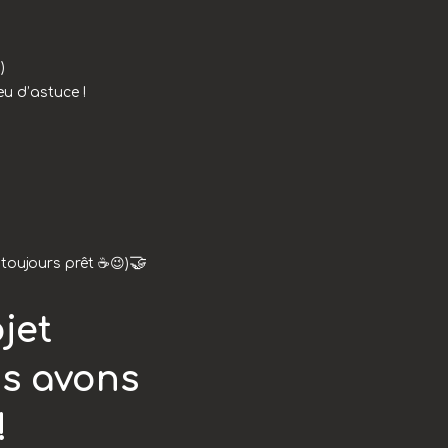
)
eu d’astuce !
🤝
toujours prêt ☕😉)
jet
us avons
!