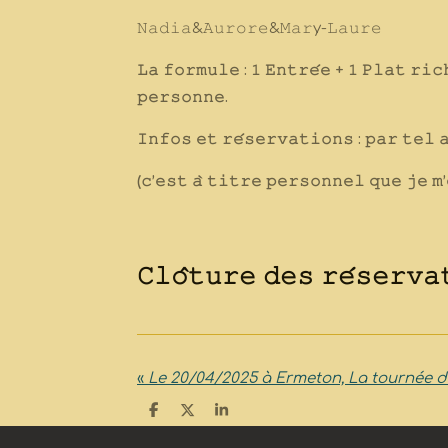
𝙽𝚊𝚍𝚒𝚊&𝙰𝚞𝚛𝚘𝚛𝚎&𝙼𝚊𝚛y-𝙻𝚊𝚞𝚛𝚎
𝙻𝚊 𝚏𝚘𝚛𝚖𝚞𝚕𝚎 : 𝟷 𝙴𝚗𝚝𝚛𝚎́𝚎 + 𝟷 𝙿𝚕𝚊𝚝 𝚛𝚒𝚌
𝚙𝚎𝚛𝚜𝚘𝚗𝚗𝚎.
𝙸𝚗𝚏𝚘𝚜 𝚎𝚝 𝚛𝚎́𝚜𝚎𝚛𝚟𝚊𝚝𝚒𝚘𝚗𝚜 : 𝚙𝚊𝚛 𝚝𝚎𝚕 
(𝚌’𝚎𝚜𝚝 𝚊̀ 𝚝𝚒𝚝𝚛𝚎 𝚙𝚎𝚛𝚜𝚘𝚗𝚗𝚎𝚕 𝚚𝚞𝚎 𝚓𝚎 𝚖’
𝙲𝚕𝚘̂𝚝𝚞𝚛𝚎 𝚍𝚎𝚜 𝚛𝚎́𝚜𝚎𝚛𝚟
«
Le 20/04/2025 à Ermeton, La tournée 
P
P
P
a
a
a
r
r
r