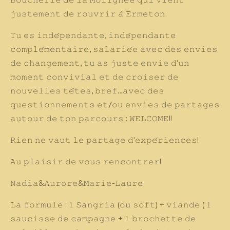
𝙱𝚘𝚞𝚌𝚑𝚎𝚛𝚒𝚎 𝚍𝚎 𝚕𝚊 𝙼𝚘𝚕𝚒𝚐𝚗𝚎́𝚎 𝚚𝚞𝚒 𝚟𝚒𝚎𝚗𝚝
𝚓𝚞𝚜𝚝𝚎𝚖𝚎𝚗𝚝 𝚍𝚎 𝚛𝚘𝚞𝚟𝚛𝚒𝚛 𝚊̀ 𝙴𝚛𝚖𝚎𝚝𝚘𝚗.
𝚃𝚞 𝚎𝚜 𝚒𝚗𝚍𝚎́𝚙𝚎𝚗𝚍𝚊𝚗𝚝𝚎, 𝚒𝚗𝚍𝚎́𝚙𝚎𝚗𝚍𝚊𝚗𝚝𝚎
𝚌𝚘𝚖𝚙𝚕𝚎́𝚖𝚎𝚗𝚝𝚊𝚒𝚛𝚎, 𝚜𝚊𝚕𝚊𝚛𝚒𝚎́𝚎 𝚊𝚟𝚎𝚌 𝚍𝚎𝚜 𝚎𝚗𝚟𝚒𝚎𝚜
𝚍𝚎 𝚌𝚑𝚊𝚗𝚐𝚎𝚖𝚎𝚗𝚝, 𝚝𝚞 𝚊𝚜 𝚓𝚞𝚜𝚝𝚎 𝚎𝚗𝚟𝚒𝚎 𝚍’𝚞𝚗
𝚖𝚘𝚖𝚎𝚗𝚝 𝚌𝚘𝚗𝚟𝚒𝚟𝚒𝚊𝚕 𝚎𝚝 𝚍𝚎 𝚌𝚛𝚘𝚒𝚜𝚎𝚛 𝚍𝚎
𝚗𝚘𝚞𝚟𝚎𝚕𝚕𝚎𝚜 𝚝𝚎̂𝚝𝚎𝚜, 𝚋𝚛𝚎𝚏…𝚊𝚟𝚎𝚌 𝚍𝚎𝚜
𝚚𝚞𝚎𝚜𝚝𝚒𝚘𝚗𝚗𝚎𝚖𝚎𝚗𝚝𝚜 𝚎𝚝/𝚘𝚞 𝚎𝚗𝚟𝚒𝚎𝚜 𝚍𝚎 𝚙𝚊𝚛𝚝𝚊𝚐𝚎𝚜
𝚊𝚞𝚝𝚘𝚞𝚛 𝚍𝚎 𝚝𝚘𝚗 𝚙𝚊𝚛𝚌𝚘𝚞𝚛𝚜 : 𝚆𝙴𝙻𝙲𝙾𝙼𝙴!!
𝚁𝚒𝚎𝚗 𝚗𝚎 𝚟𝚊𝚞𝚝 𝚕𝚎 𝚙𝚊𝚛𝚝𝚊𝚐𝚎 𝚍’𝚎𝚡𝚙𝚎́𝚛𝚒𝚎𝚗𝚌𝚎𝚜!
𝙰𝚞 𝚙𝚕𝚊𝚒𝚜𝚒𝚛 𝚍𝚎 𝚟𝚘𝚞𝚜 𝚛𝚎𝚗𝚌𝚘𝚗𝚝𝚛𝚎𝚛!
𝙽𝚊𝚍𝚒𝚊&𝙰𝚞𝚛𝚘𝚛𝚎&𝙼𝚊𝚛𝚒𝚎-𝙻𝚊𝚞𝚛𝚎
𝙻𝚊 𝚏𝚘𝚛𝚖𝚞𝚕𝚎 : 𝟷 𝚂𝚊𝚗𝚐𝚛𝚒𝚊 (𝚘𝚞 𝚜𝚘𝚏𝚝) + 𝚟𝚒𝚊𝚗𝚍𝚎 ( 𝟷
𝚜𝚊𝚞𝚌𝚒𝚜𝚜𝚎 𝚍𝚎 𝚌𝚊𝚖𝚙𝚊𝚐𝚗𝚎 + 𝟷 𝚋𝚛𝚘𝚌𝚑𝚎𝚝𝚝𝚎 𝚍𝚎