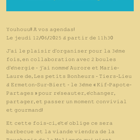
𝚈𝚘𝚞𝚑𝚘𝚞𝚞!! 𝙰̀ 𝚟𝚘𝚜 𝚊𝚐𝚎𝚗𝚍𝚊𝚜!
𝙻𝚎 𝚓𝚎𝚞𝚍𝚒 𝟷𝟸/0𝟼/𝟸0𝟸𝟻 𝚊̀ 𝚙𝚊𝚛𝚝𝚒𝚛 𝚍𝚎 𝟷𝟷𝚑𝟹0
𝙹’𝚊𝚒 𝚕𝚎 𝚙𝚕𝚊𝚒𝚜𝚒𝚛 𝚍’𝚘𝚛𝚐𝚊𝚗𝚒𝚜𝚎𝚛 𝚙𝚘𝚞𝚛 𝚕𝚊 𝟹𝚎̀𝚖𝚎
𝚏𝚘𝚒𝚜
, 𝚎𝚗 𝚌𝚘𝚕𝚕𝚊𝚋𝚘𝚛𝚊𝚝𝚒𝚘𝚗 𝚊𝚟𝚎𝚌 𝟸 𝚋𝚘𝚞𝚕𝚎𝚜
𝚍’𝚎́𝚗𝚎𝚛𝚐𝚒𝚎
- 𝚓’𝚊𝚒 𝚗𝚘𝚖𝚖𝚎́ 𝙰𝚞𝚛𝚘𝚛𝚎 𝚎𝚝 𝙼𝚊𝚛𝚒𝚎-
𝙻𝚊𝚞𝚛𝚎 𝚍𝚎, 𝙻𝚎𝚜 𝚙𝚎𝚝𝚒𝚝𝚜 𝙱𝚘𝚗𝚑𝚎𝚞𝚛𝚜 - 𝚃𝚒𝚎𝚛𝚜-𝙻𝚒𝚎𝚞
𝚊̀ 𝙴𝚛𝚖𝚎𝚝𝚘𝚗-𝚂𝚞𝚛-𝙱𝚒𝚎𝚛𝚝 - 𝚕𝚎 𝟹𝚎̀𝚖𝚎 « 𝙺𝚒𝚏-𝙿𝚊𝚙𝚘𝚝𝚎-
𝙿𝚊𝚛𝚝𝚊𝚐𝚎𝚜 » 𝚙𝚘𝚞𝚛 𝚛𝚎́𝚜𝚎𝚊𝚞𝚝𝚎𝚛, 𝚎́𝚌𝚑𝚊𝚗𝚐𝚎𝚛,
𝚙𝚊𝚛𝚝𝚊𝚐𝚎𝚛, 𝚎𝚝 𝚙𝚊𝚜𝚜𝚎𝚛 𝚞𝚗 𝚖𝚘𝚖𝚎𝚗𝚝 𝚌𝚘𝚗𝚟𝚒𝚟𝚒𝚊𝚕
𝚎𝚝 𝚐𝚘𝚞𝚛𝚖𝚊𝚗𝚍!
𝙴𝚝 𝚌𝚎𝚝𝚝𝚎 𝚏𝚘𝚒𝚜-𝚌𝚒, 𝚎́𝚝𝚎́ 𝚘𝚋𝚕𝚒𝚐𝚎
𝚌𝚎 𝚜𝚎𝚛𝚊
𝚋𝚊𝚛𝚋𝚎𝚌𝚞𝚎
𝚎𝚝 𝚕𝚊 𝚟𝚒𝚊𝚗𝚍𝚎 𝚟𝚒𝚎𝚗𝚍𝚛𝚊 𝚍𝚎 𝚕𝚊