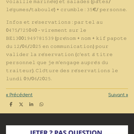
𝚟𝚘𝚕𝚊𝚒𝚕𝚕𝚎 𝚖𝚊𝚛𝚒𝚗𝚎́𝚎) 𝚎𝚝 𝚜𝚊𝚕𝚊𝚍𝚎𝚜 (𝚙𝚊̂𝚝𝚎𝚜/
𝚕𝚎́𝚐𝚞𝚖𝚎𝚜/𝚝𝚊𝚋𝚘𝚞𝚕𝚎́) + 𝚌𝚛𝚞𝚖𝚋𝚕𝚎 : 𝟹𝟻€/ 𝚙𝚎𝚛𝚜𝚘𝚗𝚗𝚎.
𝙸𝚗𝚏𝚘𝚜 𝚎𝚝 𝚛𝚎́𝚜𝚎𝚛𝚟𝚊𝚝𝚒𝚘𝚗𝚜 : 𝚙𝚊𝚛 𝚝𝚎𝚕 𝚊𝚞
0𝟺𝟽𝟻/𝟽𝟸𝟻0𝟺0 - 𝚟𝚒𝚛𝚎𝚖𝚎𝚗𝚝 𝚜𝚞𝚛 𝚕𝚎
𝙱𝙴𝟷𝟹00𝟷𝟿𝟺𝟿𝟽𝟾𝟷𝟻𝟹𝟿 (𝚙𝚛𝚎́𝚗𝚘𝚖 + 𝚗𝚘𝚖 + 𝚔𝚒𝚏 𝚙𝚊𝚙𝚘𝚝𝚎
𝚍𝚞 𝟷𝟸/0𝟼/𝟸0𝟸𝟻 𝚎𝚗 𝚌𝚘𝚖𝚖𝚞𝚗𝚒𝚌𝚊𝚝𝚒𝚘𝚗) 𝚙𝚘𝚞𝚛
𝚟𝚊𝚕𝚒𝚍𝚎𝚛 𝚕𝚊 𝚛𝚎́𝚜𝚎𝚛𝚟𝚊𝚝𝚒𝚘𝚗 (𝚌’𝚎𝚜𝚝 𝚊̀ 𝚝𝚒𝚝𝚛𝚎
𝚙𝚎𝚛𝚜𝚘𝚗𝚗𝚎𝚕 𝚚𝚞𝚎 𝚓𝚎 𝚖’𝚎𝚗𝚐𝚊𝚐𝚎 𝚊𝚞𝚙𝚛𝚎̀𝚜 𝚍𝚞
𝚝𝚛𝚊𝚒𝚝𝚎𝚞𝚛
). 𝙲𝚕𝚘̂𝚝𝚞𝚛𝚎 𝚍𝚎𝚜 𝚛𝚎́𝚜𝚎𝚛𝚟𝚊𝚝𝚒𝚘𝚗𝚜 𝚕𝚎
𝚕𝚞𝚗𝚍𝚒 0𝟿/0𝟼/𝟸0𝟸𝟻.
«
Précédent
Suivant
»
P
P
P
P
a
a
a
a
r
r
r
r
t
t
t
t
a
a
a
a
g
g
g
g
e
e
e
e