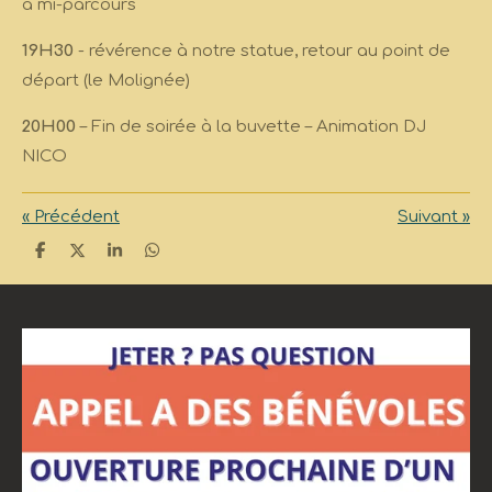
à mi-parcours
19H30
- révérence à notre statue, retour au point de
départ (le Molignée)
20H00
– Fin de soirée à la buvette – Animation DJ
NICO
«
Précédent
Suivant
»
P
P
P
P
a
a
a
a
r
r
r
r
t
t
t
t
a
a
a
a
g
g
g
g
e
e
e
e
r
r
r
r