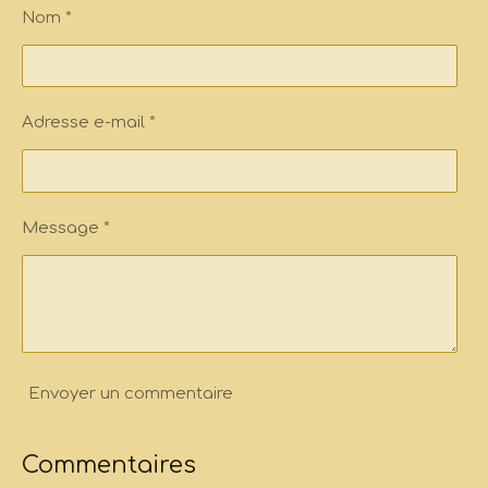
e
e
e
e
Nom *
r
r
r
r
Adresse e-mail *
Message *
Envoyer un commentaire
Commentaires