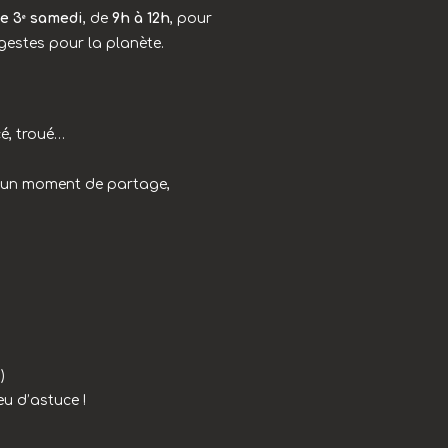
e 3ᵉ samedi
, de
9h à 12h
, pour
 gestes pour la planète.
é, troué…
st un moment de partage,
)
eu d’astuce !