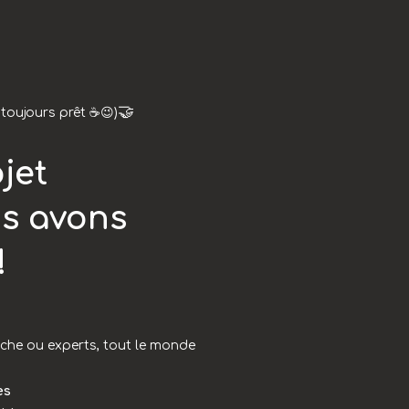
🤝
toujours prêt ☕😉)
jet
us avons
!
che ou experts, tout le monde
es