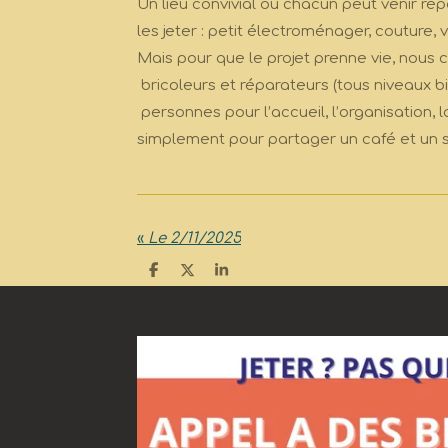
Un lieu convivial où chacun peut venir ré
les jeter : petit électroménager, couture, v
Mais pour que le projet prenne vie, nous
bricoleurs et réparateurs (tous niveaux b
personnes pour l’accueil, l’organisation,
simplement pour partager un café et un so
«
Le 2/11/2025
P
P
P
a
a
a
r
r
r
t
t
t
a
a
a
g
g
g
e
e
e
r
r
r