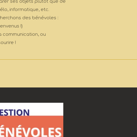
parer ses objets plutôt que de
élo, informatique, etc.
 cherchons des bénévoles :
ienvenus !)
 la communication, ou
urire !