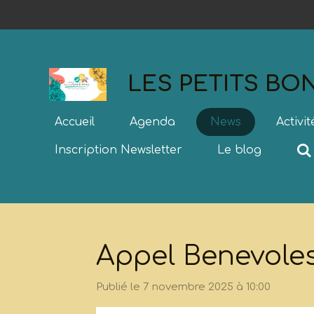
Passer
au
contenu
principal
LES PETITS B
Accueil
Agenda
News
Activi
Inscription Newsletter
Le blog
Appel Benevoles
Publié le 7 novembre 2025 à 10:00