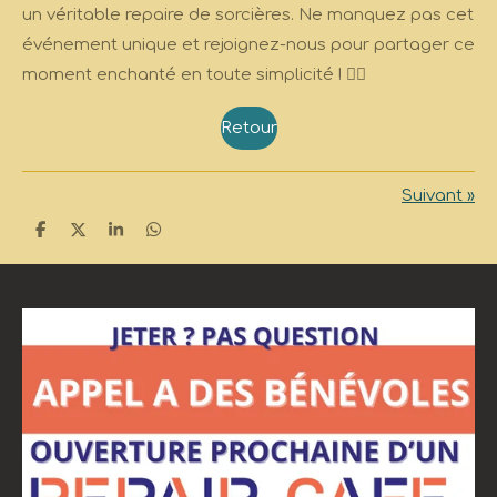
un véritable repaire de sorcières. Ne manquez pas cet
événement unique et rejoignez-nous pour partager ce
moment enchanté en toute simplicité ! 🧙‍♀️
Retour
Suivant
»
P
P
P
P
a
a
a
a
r
r
r
r
t
t
t
t
a
a
a
a
g
g
g
g
e
e
e
e
r
r
r
r