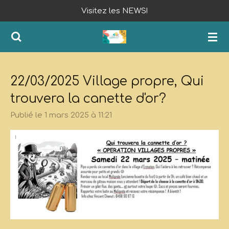
Visitez les NEWS!
Passer
au
contenu
principal
22/03/2025 Village propre, Qui
trouvera la canette d'or?
Publié le 1 mars 2025 à 11:21